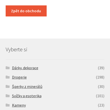
Pokladna
Zpět do obchodu
Vše o nákupu
Vyberte si
Dárky, dekorace
(39)
Drogerie
(198)
Šperky z minerálů
(30)
Svíčky a esoterika
(101)
Kameny
(23)