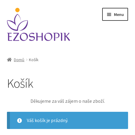
Přeskočit
Přejít
Menu
na
k
navigaci
obsahu
webu
Úvodní stránka
Domů
Košík
Kontakt
Košík
Košík
Můj účet
Děkujeme za váš zájem o naše zboží.
Obchodní podmínky
Váš košík je prázdný.
Ochrana osobních údajů