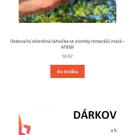
Dekorační skleněná lahvička se zlomky minerálů malá –
křišťál
50
Kč
Do košíku