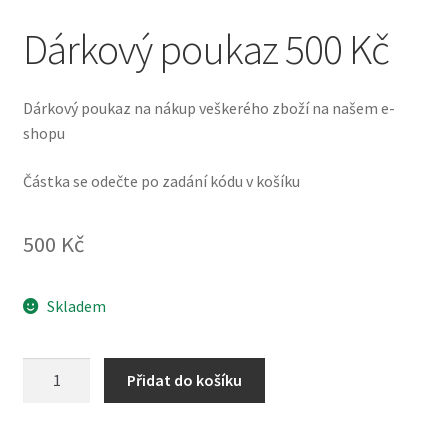
Dárkový poukaz 500 Kč
Pokladna
Vše o nákupu
Dárkový poukaz na nákup veškerého zboží na našem e-
shopu
Částka se odečte po zadání kódu v košíku
500
Kč
Skladem
Dárkový
Přidat do košíku
poukaz
500
Kč