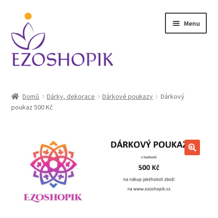
Přeskočit
Přejít
Menu
na
k
navigaci
obsahu
webu
Úvodní stránka
Domů
Dárky, dekorace
Dárkové poukazy
Dárkový
poukaz 500 Kč
Kontakt
Košík
Můj účet
Obchodní podmínky
Ochrana osobních údajů