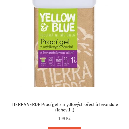
TIERRA VERDE Prací gel z mýdlových ořechů levandule
(lahev 1 l)
199
Kč