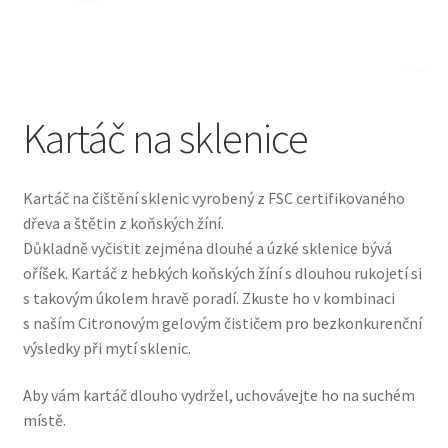
Pokladna
Vše o nákupu
Kartáč na sklenice
Kartáč na čištění sklenic vyrobený z FSC certifikovaného
dřeva a štětin z koňských žíní.
Důkladně vyčistit zejména dlouhé a úzké sklenice bývá
oříšek. Kartáč z hebkých koňských žíní s dlouhou rukojetí si
s takovým úkolem hravě poradí. Zkuste ho v kombinaci
s naším Citronovým gelovým čističem pro bezkonkurenční
výsledky při mytí sklenic.
Aby vám kartáč dlouho vydržel, uchovávejte ho na suchém
místě.