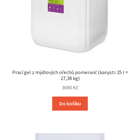
Prací gel z mýdlových ořechů pomeranč (kanystr 25 l =
27,38 kg)
3690
Kč
Do košíku