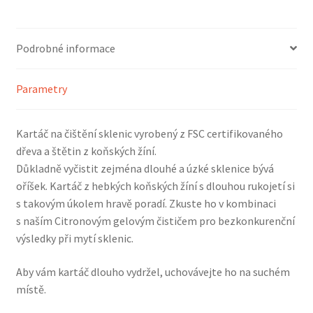
množství
Podrobné informace
Parametry
Kartáč na čištění sklenic vyrobený z FSC certifikovaného
dřeva a štětin z koňských žíní.
Důkladně vyčistit zejména dlouhé a úzké sklenice bývá
oříšek. Kartáč z hebkých koňských žíní s dlouhou rukojetí si
s takovým úkolem hravě poradí. Zkuste ho v kombinaci
s naším Citronovým gelovým čističem pro bezkonkurenční
výsledky při mytí sklenic.
Aby vám kartáč dlouho vydržel, uchovávejte ho na suchém
místě.