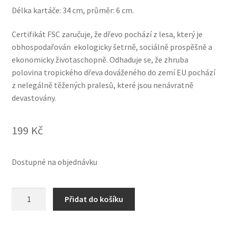
Délka kartáče: 34 cm, průměr: 6 cm.
Certifikát FSC zaručuje, že dřevo pochází z lesa, který je
obhospodařován ekologicky šetrně, sociálně prospěšně a
ekonomicky životaschopně. Odhaduje se, že zhruba
polovina tropického dřeva dováženého do zemí EU pochází
z nelegálně těžených pralesů, které jsou nenávratně
devastovány.
199
Kč
Dostupné na objednávku
Kartáč
Přidat do košíku
na
sklenice