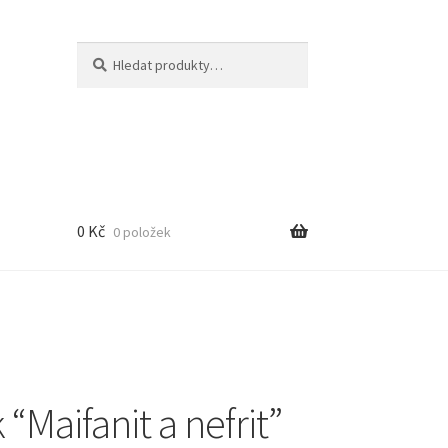
Hledat:
Hledat
0
Kč
0 položek
“Maifanit a nefrit”