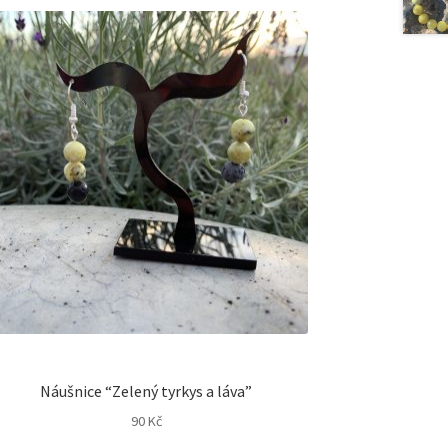
Náušnice “Zelený tyrkys a láva”
90
Kč