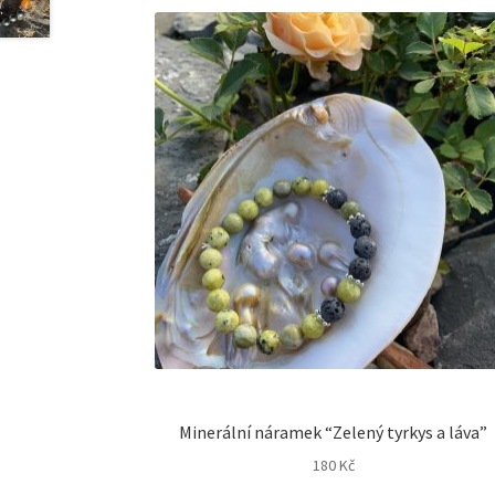
Minerální náramek “Zelený tyrkys a láva”
180
Kč