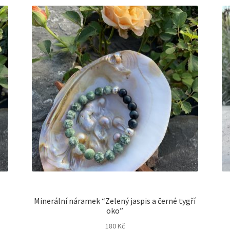
Minerální náramek “Zelený jaspis a černé tygří
oko”
180
Kč