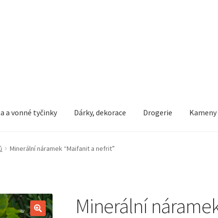
a a vonné tyčinky
Dárky, dekorace
Drogerie
Kameny
dní podmínky
Ochrana osobních údajů
Pokladna
Vše o nákupu
ů
Minerální náramek “Maifanit a nefrit”
Minerální náramek 