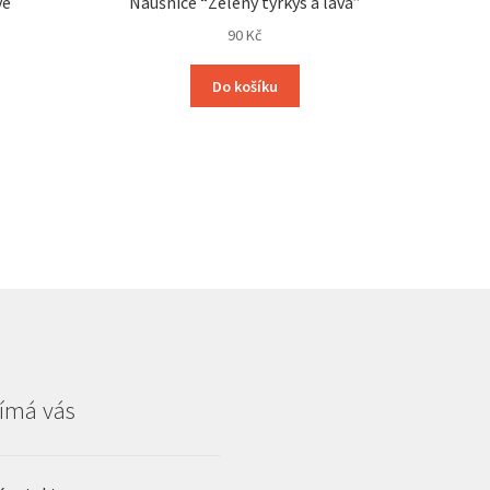
vé
Náušnice “Zelený tyrkys a láva”
90
Kč
Do košíku
ímá vás