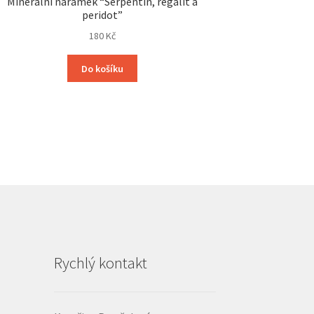
Minerální náramek “Serpentin, regalit a
peridot”
180
Kč
Do košíku
Rychlý kontakt