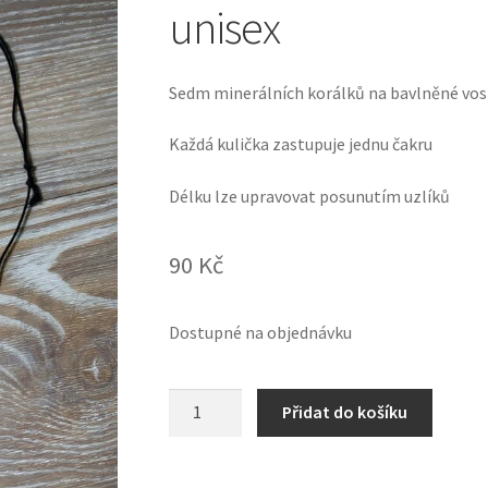
unisex
Sedm minerálních korálků na bavlněné vo
Každá kulička zastupuje jednu čakru
Délku lze upravovat posunutím uzlíků
90
Kč
Dostupné na objednávku
Minimalistický
Přidat do košíku
náhrdelník
7
čaker