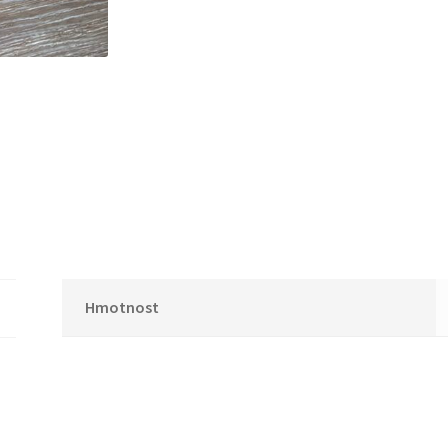
unisex
množství
Hmotnost