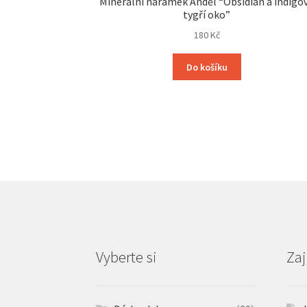
Minerální náramek Anděl “Obsidián a indigo
tygří oko”
180
Kč
Do košíku
Vyberte si
Zaj