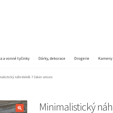
a a vonné tyčinky
Dárky, dekorace
Drogerie
Kameny
dní podmínky
Ochrana osobních údajů
Pokladna
Vše o nákupu
malistický náhrdelník 7 čaker unisex
Minimalistický náh