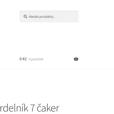
Hledat:
Hledat
0
Kč
0 položek
rdelník 7 čaker