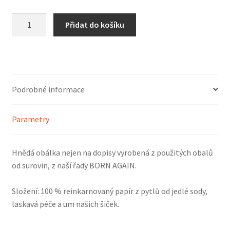
Obálka
Přidat do košíku
A5
Born
again
množství
Podrobné informace
Parametry
Hnědá obálka nejen na dopisy vyrobená z použitých obalů
od surovin, z naší řady BORN AGAIN.
Složení: 100 % reinkarnovaný papír z pytlů od jedlé sody,
laskavá péče a um našich šiček.