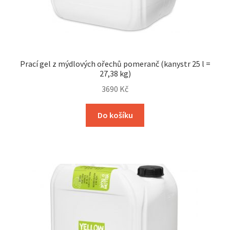
Prací gel z mýdlových ořechů pomeranč (kanystr 25 l =
27,38 kg)
3690
Kč
Do košíku