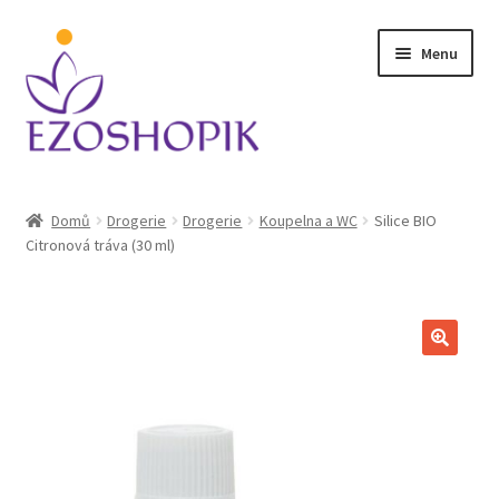
Přeskočit
Přejít
Menu
na
k
navigaci
obsahu
webu
Úvodní stránka
Domů
Drogerie
Drogerie
Koupelna a WC
Silice BIO
Citronová tráva (30 ml)
Kontakt
Košík
Můj účet
Obchodní podmínky
Ochrana osobních údajů