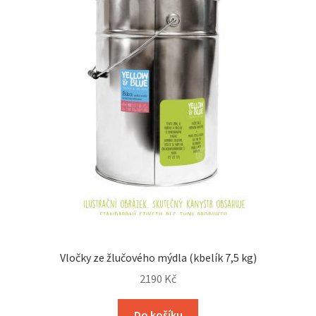
Vločky ze žlučového mýdla (kbelík 7,5 kg)
2190
Kč
Do košíku