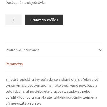
Dostupné na objednávku
Silice
Přidat do košíku
BIO
Citronová
tráva
(30
ml)
Podrobné informace
množství
Parametry
Z listů tropické trávy voňatky se získává olej s překvapivě
výrazným citrusovým aroma. Tato svěží vůně povzbuzuje
tělo i ducha, ať potřebujete pracovat, studovat nebo
odřídit dlouhou trasu. Má ale i zklidňující účinky, zejména
při nervozitě a stresu.