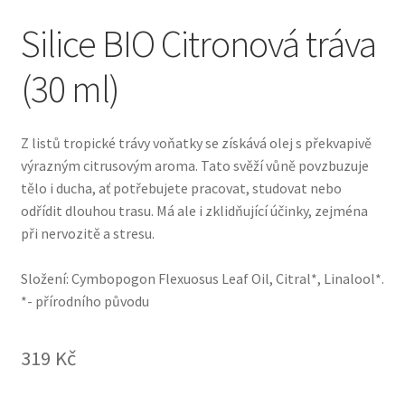
Silice BIO Citronová tráva
(30 ml)
Z listů tropické trávy voňatky se získává olej s překvapivě
výrazným citrusovým aroma. Tato svěží vůně povzbuzuje
tělo i ducha, ať potřebujete pracovat, studovat nebo
odřídit dlouhou trasu. Má ale i zklidňující účinky, zejména
při nervozitě a stresu.
Složení: Cymbopogon Flexuosus Leaf Oil, Citral*, Linalool*.
*- přírodního původu
319
Kč