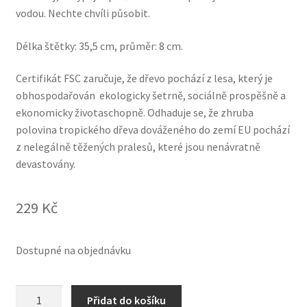
vodou. Nechte chvíli působit.
Délka štětky: 35,5 cm, průměr: 8 cm.
Certifikát FSC zaručuje, že dřevo pochází z lesa, který je
obhospodařován ekologicky šetrně, sociálně prospěšně a
ekonomicky životaschopně. Odhaduje se, že zhruba
polovina tropického dřeva dováženého do zemí EU pochází
z nelegálně těžených pralesů, které jsou nenávratně
devastovány.
229
Kč
Dostupné na objednávku
TIERRA
Přidat do košíku