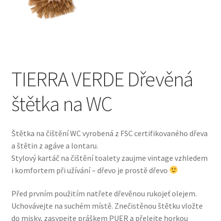
Pokladna
Vše o nákupu
TIERRA VERDE Dřevěná
štětka na WC
Štětka na čištění WC vyrobená z FSC certifikovaného dřeva
a štětin z agáve a lontaru.
Stylový kartáč na čištění toalety zaujme vintage vzhledem
i komfortem při užívání – dřevo je prostě dřevo
Před prvním použitím natřete dřevěnou rukojeť olejem.
Uchovávejte na suchém místě. Znečistěnou štětku vložte
do misky, zasypejte práškem PUER a přelejte horkou