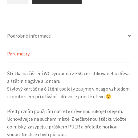
VERDE
Dřevěná
štětka
na
WC
Podrobné informace
množství
Parametry
Štětka na čištění WC vyrobená z FSC certifikovaného dřeva
a štětin z agáve a lontaru.
Stylový kartáč na čištění toalety zaujme vintage vzhledem
i komfortem při užívání – dřevo je prostě dřevo
Před prvním použitím natřete dřevěnou rukojeť olejem.
Uchovávejte na suchém místě. Znečistěnou štětku vložte
do misky, zasypejte práškem PUER a přelejte horkou
vodou. Nechte chvíli působit.