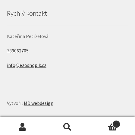
Rychlý kontakt
Kateřina Petrželová
739062705
info@ezoshopik.cz
Vytvořil
MD webdesign
0
Hledat:
Hledat