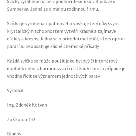
Svíčky vyráběné ručně v podhůří Jeseníků v Bludově u
Šumperka. Jedná se o malou rodinnou firmu.
Svíčka je vyrobena z palmového vosku, který díky svým
krystalickým schopnostem vytváří krásné a zajímavé
efekty a kresby. Jedná se o přírodní materiál, který oproti
parafínu neobsahuje žádné chemické přísady.
Každá svíčka se může použít jako bytový či interiérový
doplněk nebo k harmonizaci či čištění. V tomto případě je
vhodné řídit se významem jednotlivých barev.
Výrobce:
Ing. Zdeněk Kotvan
Za školou 192
Bludov