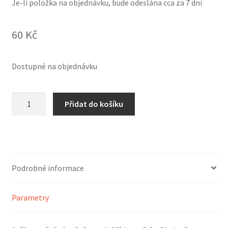
Je-li položka na objednávku, bude odeslána cca za 7 dní
60
Kč
Dostupné na objednávku
Svíčka
Přidat do košíku
čakerní
tmavě
modrá
-
válec
Podrobné informace
množství
Parametry