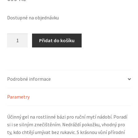
Dostupné na objednávku
TIERRA
Přidat do košíku
VERDE
Gel
na
nádobí
(kanystr
Podrobné informace
5
l)
Parametry
množství
Účinný gel na rostlinné bázi pro ruční mytí nádobí. Poradí
si i se silným znečištěním. Nedráždí pokožku, vhodný pro
ty, kdo chtějí umývat bez rukavic. S krásnou vůní přírodní