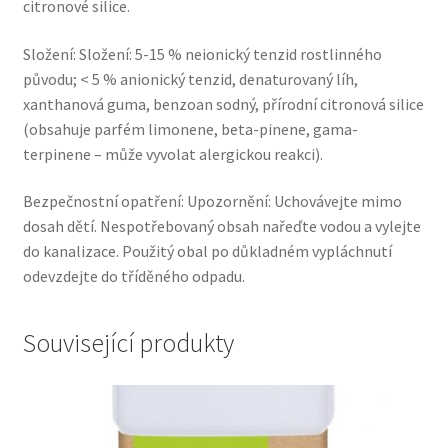
citronové silice.
Složení: Složení: 5-15 % neionický tenzid rostlinného
původu; < 5 % anionický tenzid, denaturovaný líh,
xanthanová guma, benzoan sodný, přírodní citronová silice
(obsahuje parfém limonene, beta-pinene, gama-
terpinene – může vyvolat alergickou reakci).
Bezpečnostní opatření: Upozornění: Uchovávejte mimo
dosah dětí. Nespotřebovaný obsah nařeďte vodou a vylejte
do kanalizace. Použitý obal po důkladném vypláchnutí
odevzdejte do tříděného odpadu.
Související produkty