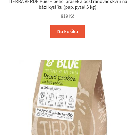
TIERRA VERDE Puer – bělící prášek a odstraňovač skvrn na
bázi kyslíku (pap. pytel 5 kg)
819
Kč
Do košíku