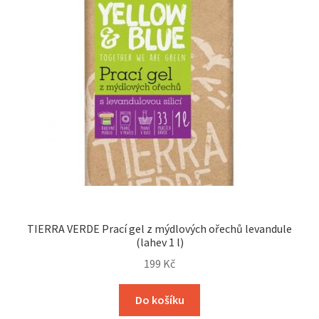
TIERRA VERDE Prací gel z mýdlových ořechů levandule
(lahev 1 l)
199
Kč
Do košíku