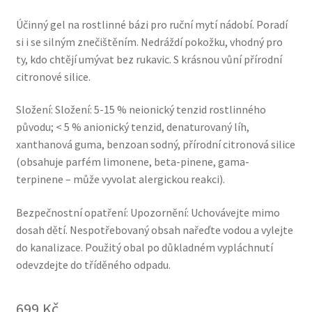
Účinný gel na rostlinné bázi pro ruční mytí nádobí. Poradí
si i se silným znečištěním. Nedráždí pokožku, vhodný pro
ty, kdo chtějí umývat bez rukavic. S krásnou vůní přírodní
citronové silice.
Složení: Složení: 5-15 % neionický tenzid rostlinného
původu; < 5 % anionický tenzid, denaturovaný líh,
xanthanová guma, benzoan sodný, přírodní citronová silice
(obsahuje parfém limonene, beta-pinene, gama-
terpinene – může vyvolat alergickou reakci).
Bezpečnostní opatření: Upozornění: Uchovávejte mimo
dosah dětí. Nespotřebovaný obsah nařeďte vodou a vylejte
do kanalizace. Použitý obal po důkladném vypláchnutí
odevzdejte do tříděného odpadu.
699
Kč