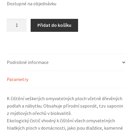
Dostupné na objednávku
TIERRA
Přidat do košíku
VERDE
Univerzální
čistič
na
povrchy
Podrobné informace
(kanystr
5
Parametry
l)
množství
K čištění veškerých omyvatelných ploch včetně dřevěných
podlah a nábytku. Obsahuje přírodní saponát, tzv. saponin
z mýdlových ořechů v biokvalitě.
Ekologický čistič vhodný k čištění všech omyvatelných
hladkých ploch v domácnosti, jako jsou dlaždice, kamenné