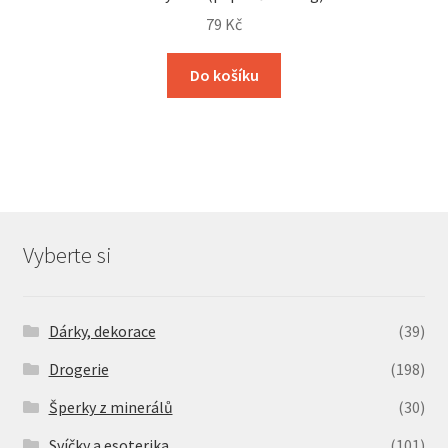
79
Kč
Do košíku
Vyberte si
Dárky, dekorace
(39)
Drogerie
(198)
Šperky z minerálů
(30)
Svíčky a esoterika
(101)