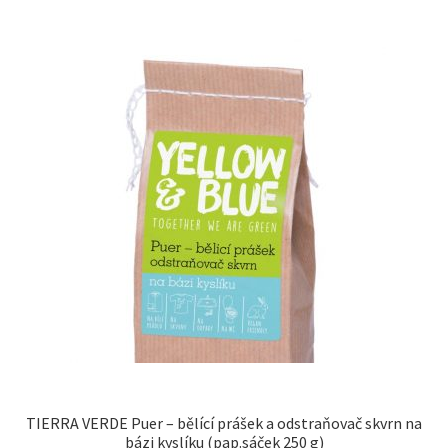
TIERRA VERDE Puer – bělící prášek a odstraňovač skvrn na
bázi kyslíku (pap.sáček 250 g)