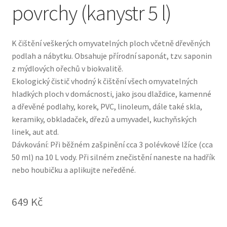
povrchy (kanystr 5 l)
K čištění veškerých omyvatelných ploch včetně dřevěných
podlah a nábytku. Obsahuje přírodní saponát, tzv. saponin
z mýdlových ořechů v biokvalitě.
Ekologický čistič vhodný k čištění všech omyvatelných
hladkých ploch v domácnosti, jako jsou dlaždice, kamenné
a dřevěné podlahy, korek, PVC, linoleum, dále také skla,
keramiky, obkladaček, dřezů a umyvadel, kuchyňských
linek, aut atd.
Dávkování: Při běžném zašpinění cca 3 polévkové lžíce (cca
50 ml) na 10 L vody. Při silném znečistění naneste na hadřík
nebo houbičku a aplikujte neředěné.
649
Kč